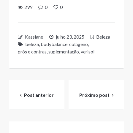
299
0
0
Kassiane
julho 23, 2025
Beleza
beleza
,
bodybalance
,
colágeno
,
prós e contras
,
suplementação
,
verisol
Navegação
de
Post anterior
Próximo post
Post