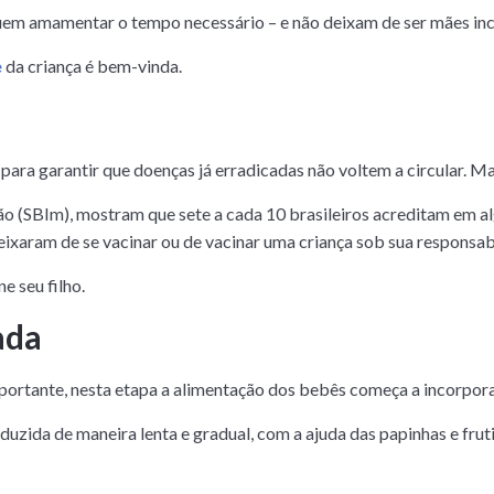
em amamentar o tempo necessário – e não deixam de ser mães incr
e
da criança é bem-vinda.
para garantir que doenças já erradicadas não voltem a circular. M
ão (SBIm), mostram que sete a cada 10 brasileiros acreditam em 
eixaram de se vacinar ou de vacinar uma criança sob sua responsa
e seu filho.
ada
portante, nesta etapa a alimentação dos bebês começa a incorpor
uzida de maneira lenta e gradual, com a ajuda das papinhas e fru