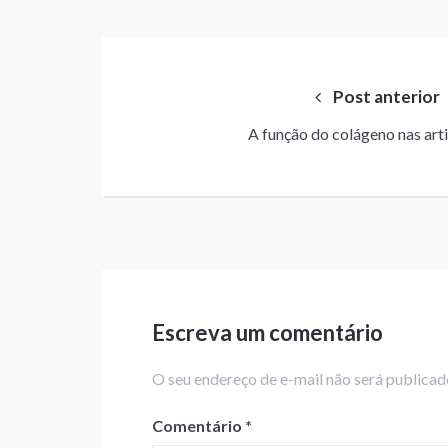
Navegação
de
Post anterior
Post
A função do colágeno nas art
Escreva um comentário
O seu endereço de e-mail não será publica
Comentário
*