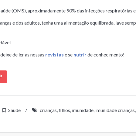
úde (OMS), aproximadamente 90% das infecções respiratórias em 
ianças e dos adultos, tenha uma alimentação equilibrada, lave semp
udável
deixe de ler as nossas
revistas
e se
nutrir
de conhecimento!
Saúde
/
crianças
,
filhos
,
imunidade
,
imunidade crianças