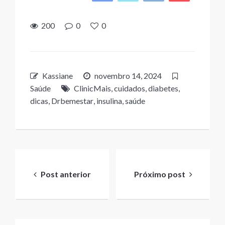
200
0
0
Kassiane
novembro 14, 2024
Saúde
ClinicMais
,
cuidados
,
diabetes
,
dicas
,
Drbemestar
,
insulina
,
saúde
Navegação
de
Post anterior
Próximo post
Post