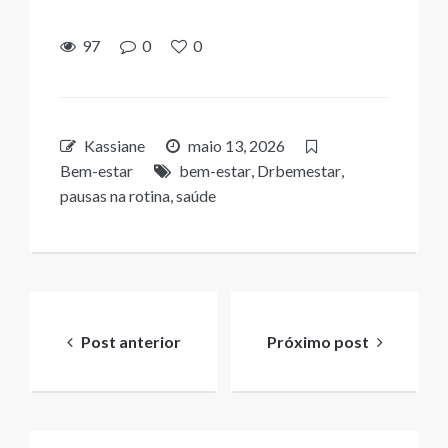
97
0
0
Kassiane
maio 13, 2026
Bem-estar
bem-estar
,
Drbemestar
,
pausas na rotina
,
saúde
Navegação
de
Post anterior
Próximo post
Post