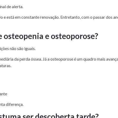
nal de alerta.
vo e está em constante renovação. Entretanto, com o passar dos an
e osteopenia e osteoporose?
ções não são iguais.
ediária da perda óssea. Já a osteoporose é um quadro mais avança
aturas.
ante
nta diferença.
stuma ser descoberta tarde?