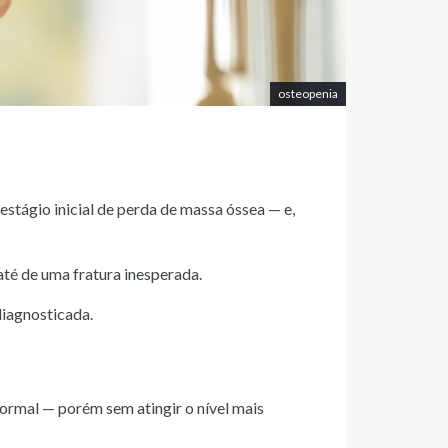
osteopenia
stágio inicial de perda de massa óssea — e,
té de uma fratura inesperada.
diagnosticada.
ormal — porém sem atingir o nível mais