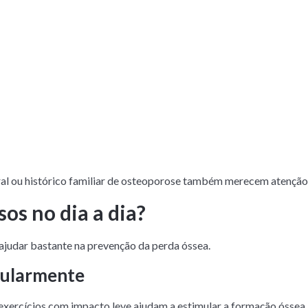
al ou histórico familiar de osteoporose também merecem atenção 
os no dia a dia?
ajudar bastante na prevenção da perda óssea.
egularmente
xercícios com impacto leve ajudam a estimular a formação óssea.